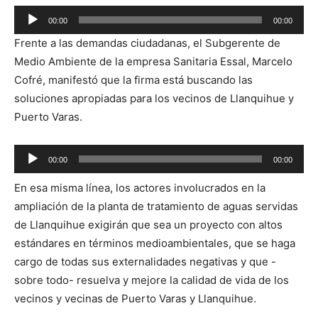
Reproductor
00:00
00:00
de
Frente a las demandas ciudadanas, el Subgerente de
audio
Medio Ambiente de la empresa Sanitaria Essal, Marcelo
Cofré, manifestó que la firma está buscando las
soluciones apropiadas para los vecinos de Llanquihue y
Puerto Varas.
Reproductor
00:00
00:00
de
En esa misma línea, los actores involucrados en la
audio
ampliación de la planta de tratamiento de aguas servidas
de Llanquihue exigirán que sea un proyecto con altos
estándares en términos medioambientales, que se haga
cargo de todas sus externalidades negativas y que -
sobre todo- resuelva y mejore la calidad de vida de los
vecinos y vecinas de Puerto Varas y Llanquihue.