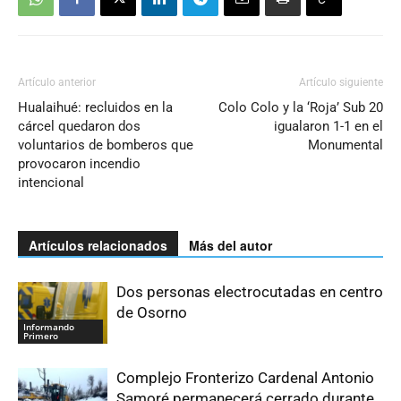
Artículo anterior
Artículo siguiente
Hualaihué: recluidos en la
Colo Colo y la ‘Roja’ Sub 20
cárcel quedaron dos
igualaron 1-1 en el
voluntarios de bomberos que
Monumental
provocaron incendio
intencional
Artículos relacionados
Más del autor
Dos personas electrocutadas en centro
de Osorno
Informando
Primero
Complejo Fronterizo Cardenal Antonio
Samoré permanecerá cerrado durante