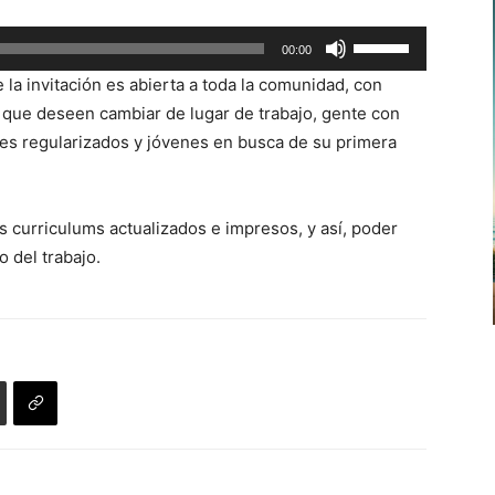
Utiliza
00:00
las
 la invitación es abierta a toda la comunidad, con
teclas
 que deseen cambiar de lugar de trabajo, gente con
de
es regularizados y jóvenes en busca de su primera
flecha
arriba/abajo
para
us curriculums actualizados e impresos, y así, poder
aumentar
 del trabajo.
o
disminuir
el
volumen.