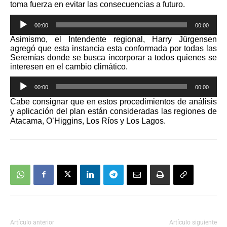
toma fuerza en evitar las consecuencias a futuro.
Reproductor
00:00
00:00
de
Asimismo, el Intendente regional, Harry Jürgensen
audio
agregó que esta instancia esta conformada por todas las
Seremías donde se busca incorporar a todos quienes se
interesen en el cambio climático.
Reproductor
00:00
00:00
de
Cabe consignar que en estos procedimientos de análisis
audio
y aplicación del plan están consideradas las regiones de
Atacama, O’Higgins, Los Ríos y Los Lagos.
Artículo anterior
Artículo siguiente