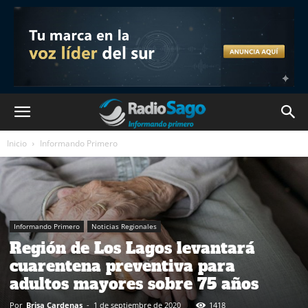
Inicio
Informando Primero
Informando Primero
Noticias Regionales
Región de Los Lagos levantará
cuarentena preventiva para
adultos mayores sobre 75 años
Por
Brisa Cardenas
-
1 de septiembre de 2020
1418