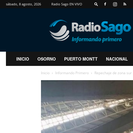
sábado, 8 agosto, 2026
Radio Sago EN VIVO
RadioSago
INICIO
OSORNO
PUERTO MONTT
NACIONAL
Inicio
Informando Primero
Repechaje de zona sur d