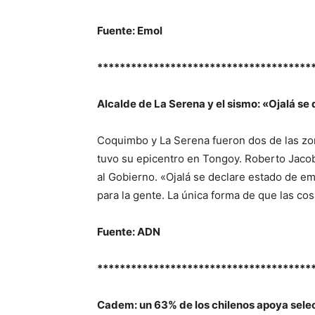
Fuente: Emol
**************************************
Alcalde de La Serena y el sismo: «Ojalá s
Coquimbo y La Serena fueron dos de las zo
tuvo su epicentro en Tongoy. Roberto Jacob,
al Gobierno. «Ojalá se declare estado de e
para la gente. La única forma de que las co
Fuente: ADN
**************************************
Cadem: un 63% de los chilenos apoya selec