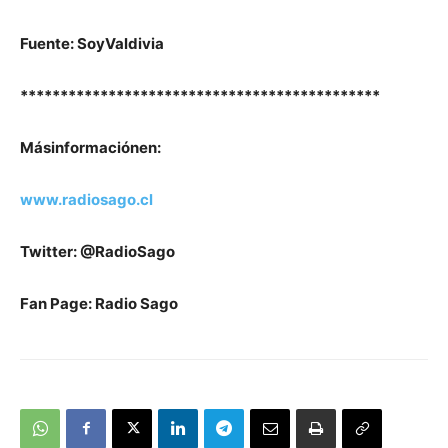
Fuente: SoyValdivia
*********************************************
M
ás
información
en
:
www.radiosago.cl
Twitter: @RadioSago
Fan Page: Radio Sago