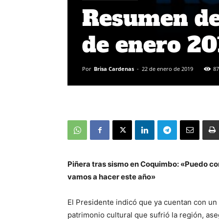
Resumen de 
de enero 2
Por
Brisa Cardenas
-
22 de enero de 2019
87
Piñera tras sismo en Coquimbo: «Puedo co
vamos a hacer este año»
El Presidente indicó que ya cuentan con un 
patrimonio cultural que sufrió la región, 