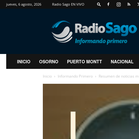
jueves, 6 agosto, 2026
Radio Sago EN VIVO
RadioSago
INICIO
OSORNO
PUERTO MONTT
NACIONAL
Inicio
Informando Primero
Resumen de noticias m