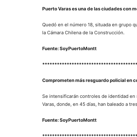
Puerto Varas es una de las ciudades con m
Quedó en el número 18, situada en grupo qu
la Cámara Chilena de la Construcción.
Fuente: SoyPuertoMontt
**************************************
Comprometen más resguardo policial en con
Se intensificarán controles de identidad en
Varas, donde, en 45 días, han baleado a tre
Fuente: SoyPuertoMontt
**************************************