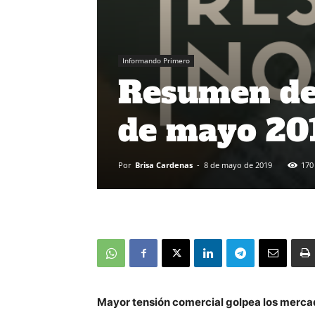
Informando Primero
Resumen de 
de mayo 20
Por
Brisa Cardenas
-
8 de mayo de 2019
170
Mayor tensión comercial golpea los mercad