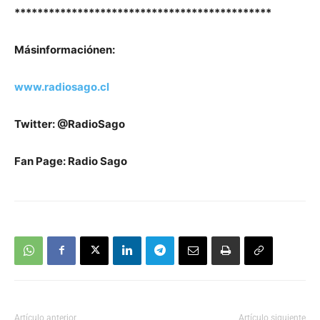
*********************************************
M
ás
información
en
:
www.radiosago.cl
Twitter: @RadioSago
Fan Page: Radio Sago
Artículo anterior
Artículo siguiente