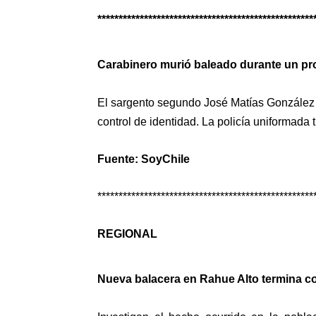
***************************************************
Carabinero murió baleado durante un pro
El sargento segundo José Matías González P
control de identidad. La policía uniformada 
Fuente: SoyChile
***************************************************
REGIONAL
Nueva balacera en Rahue Alto termina co