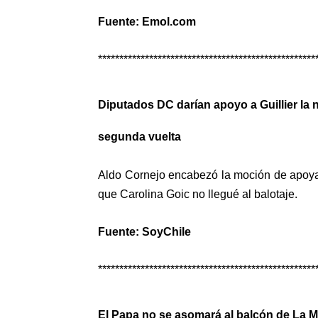
Fuente: Emol.com
***************************************************
Diputados DC darían apoyo a Guillier la n
segunda vuelta
Aldo Cornejo encabezó la moción de apoya
que Carolina Goic no llegué al balotaje.
Fuente: SoyChile
***************************************************
El Papa no se asomará al balcón de La 