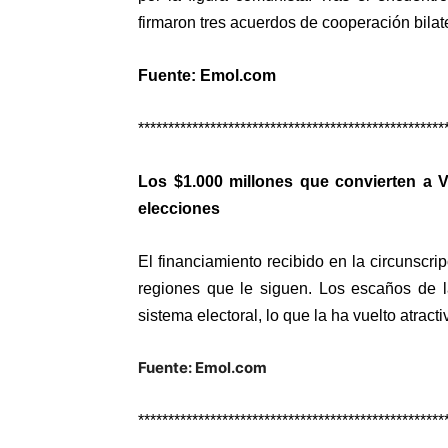
firmaron tres acuerdos de cooperación bilate
Fuente: Emol.com
***************************************************
Los $1.000 millones que convierten a Va
elecciones
El financiamiento recibido en la circunscri
regiones que le siguen. Los escaños de l
sistema electoral, lo que la ha vuelto atract
Fuente: Emol.com
***************************************************