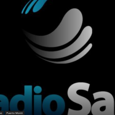
no
Puerto Montt