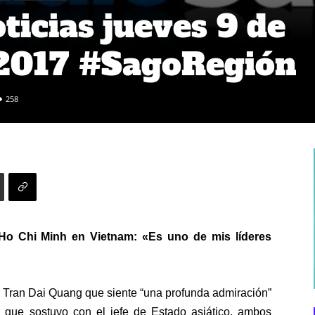
icias jueves 9 de
2017 #SagoRegión
258
 Ho Chi Minh en Vietnam: «Es uno de mis líderes
a Tran Dai Quang que siente “una profunda admiración”
ro que sostuvo con el jefe de Estado asiático, ambos