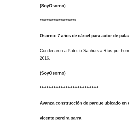
(SoyOsorno)
*********************
Osorno: 7 años de cárcel para autor de palaz
Condenaron a Patricio Sanhueza Ríos por homic
2016.
(SoyOsorno)
**********************************
Avanza construcción de parque ubicado en e
vicente pereira parra