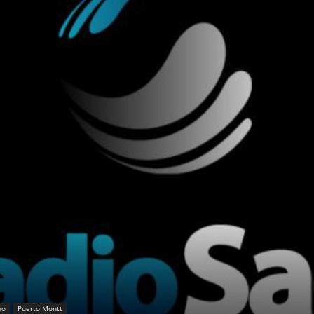
no
Puerto Montt