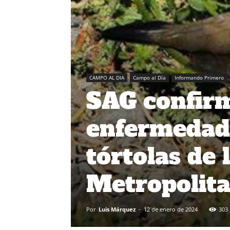
CAMPO AL DIA
Campo al Día
Informando Primero
SAG confirm
enfermedad
tórtolas de 
Metropolita
Por
Luis Márquez
-
12 de enero de 2024
303