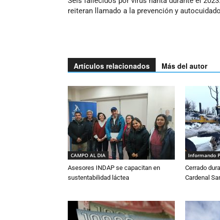
Seis fallecidos por virus hanta durante el 2023
reiteran llamado a la prevención y autocuidad
Artículos relacionados
Más del autor
CAMPO AL DIA
Informando 
Asesores INDAP se capacitan en
Cerrado dura
sustentabilidad láctea
Cardenal S