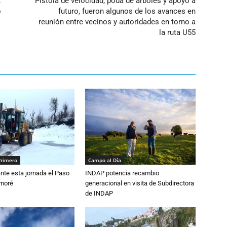
:
Pistola de velocidad, poda de árboles y apoyo a
o
futuro, fueron algunos de los avances en
reunión entre vecinos y autoridades en torno a
la ruta U55
Primero
Campo al Día
nte esta jornada el Paso
INDAP potencia recambio
amoré
generacional en visita de Subdirectora
de INDAP