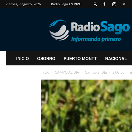
viernes, 7 agosto, 2026
Radio Sago EN VIVO
RadioSago
INICIO
OSORNO
PUERTO MONTT
NACIONAL
Inicio
CAMPO AL DIA
Campo al Día
SAG confirm