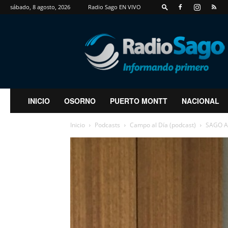
sábado, 8 agosto, 2026
Radio Sago EN VIVO
RadioSago
INICIO
OSORNO
PUERTO MONTT
NACIONAL
Inicio
Podcasts
Campo al Día (podcast)
SAGO A.