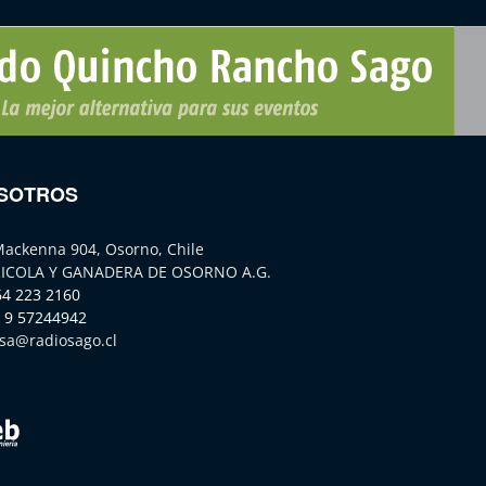
SOTROS
Mackenna 904, Osorno, Chile
ICOLA Y GANADERA DE OSORNO A.G.
64 223 2160
 9 57244942
sa@radiosago.cl