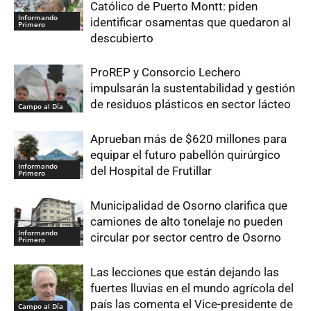
Católico de Puerto Montt: piden
Informando
identificar osamentas que quedaron al
Primero
descubierto
ProREP y Consorcio Lechero
impulsarán la sustentabilidad y gestión
de residuos plásticos en sector lácteo
Campo al Día
Aprueban más de $620 millones para
equipar el futuro pabellón quirúrgico
Informando
del Hospital de Frutillar
Primero
Municipalidad de Osorno clarifica que
camiones de alto tonelaje no pueden
Informando
circular por sector centro de Osorno
Primero
Las lecciones que están dejando las
fuertes lluvias en el mundo agrícola del
país las comenta el Vice-presidente de
Campo al Día