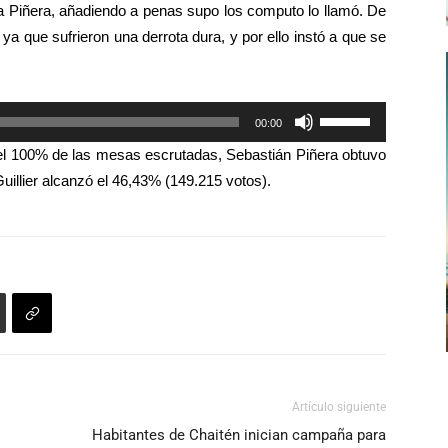
ó a Piñera, añadiendo a penas supo los computo lo llamó. De
teclas
 ya que sufrieron una derrota dura, y por ello instó a que se
de
flecha
arriba/abajo
Utiliza
00:00
para
las
aumentar
 el 100% de las mesas escrutadas, Sebastián Piñera obtuvo
teclas
o
uillier alcanzó el 46,43% (149.215 votos).
de
disminuir
flecha
el
arriba/abajo
volumen.
para
aumentar
o
disminuir
el
volumen.
Artículo siguiente
Habitantes de Chaitén inician campaña para