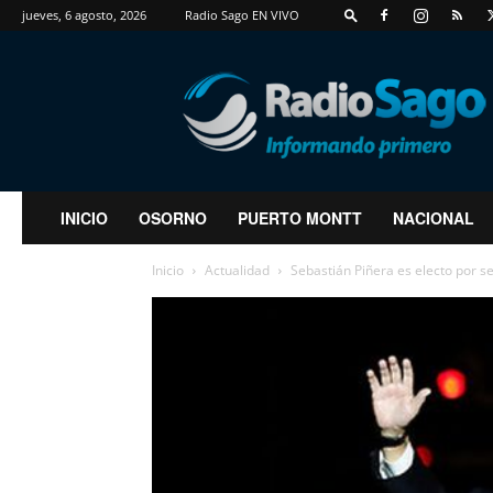
jueves, 6 agosto, 2026
Radio Sago EN VIVO
RadioSago
INICIO
OSORNO
PUERTO MONTT
NACIONAL
Inicio
Actualidad
Sebastián Piñera es electo por s