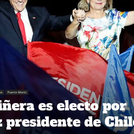
no
Puerto Montt
iñera es electo por
 presidente de Chil