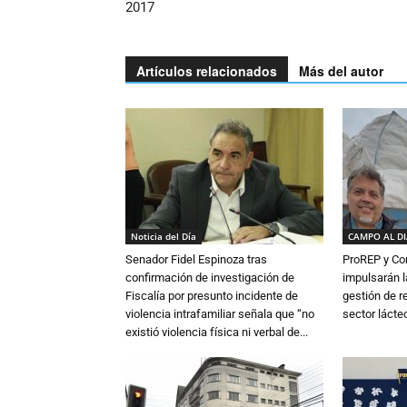
2017
Artículos relacionados
Más del autor
Noticia del Día
CAMPO AL D
Senador Fidel Espinoza tras
ProREP y Co
confirmación de investigación de
impulsarán l
Fiscalía por presunto incidente de
gestión de r
violencia intrafamiliar señala que “no
sector lácte
existió violencia física ni verbal de...