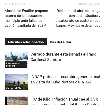
Artículo anterior
Artículo siguiente
Alcalde de Frutillar propone
Red criminal abultaba droga
retorno de la educación al
con soda cáustica y
municipio ante fallas de
bicarbonato de sodio en Los
gestión sanitaria del SLEP
Lagos: Hay nueve detenidos
Artículos relacionados
Más del autor
Cerrado durante esta jornada el Paso
Cardenal Samoré
Informando
Primero
INDAP potencia recambio generacional
en visita de Subdirectora de INDAP
Campo al Día
IPC de julio: Inflación anual cae al 3,5%
y se acerca a la meta del Banco Central