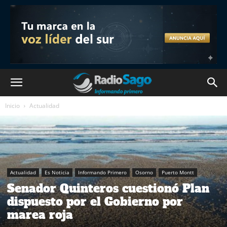
Inicio
Actualidad
Actualidad
Es Noticia
Informando Primero
Osorno
Puerto Montt
Senador Quinteros cuestionó Plan
dispuesto por el Gobierno por
marea roja