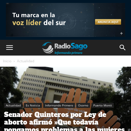
Inicio
Actualidad
Actualidad
Es Noticia
Informando Primero
Osorno
Puerto Montt
Senador Quinteros por Ley de
aborto afirmó »Que todavía
pongamos problemas a las mujeres