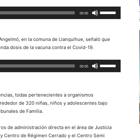
Utiliza
00:00
las
teclas
de
a Angelmó, en la comuna de Llanquihue, señaló que
flecha
unda dosis de la vacuna contra el Covid-19.
arriba/abajo
para
Utiliza
00:00
aumentar
las
o
teclas
disminuir
de
el
encias, todas pertenecientes a organismos
flecha
volumen.
rededor de 320 niñas, niños y adolescentes bajo
arriba/abajo
ibunales de Familia.
para
aumentar
os de administración directa en el área de Justicia
o
ia y Centro de Régimen Cerrado y el Centro Semi
disminuir