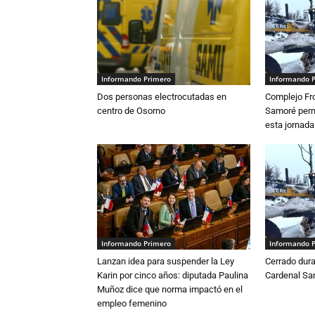
Informando Primero
Informando 
Dos personas electrocutadas en
Complejo Fro
centro de Osorno
Samoré perm
esta jornada
Informando Primero
Informando 
Lanzan idea para suspender la Ley
Cerrado dura
Karin por cinco años: diputada Paulina
Cardenal S
Muñoz dice que norma impactó en el
empleo femenino