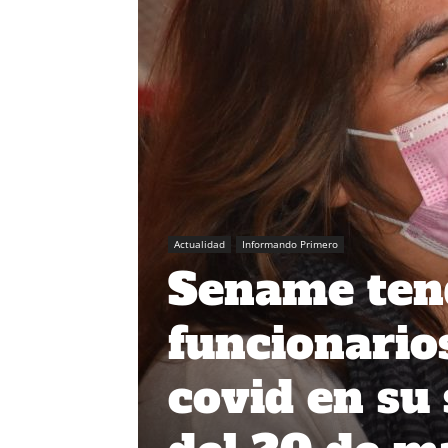
Actualidad
Informando Primero
Sename tend
funcionario
covid en su