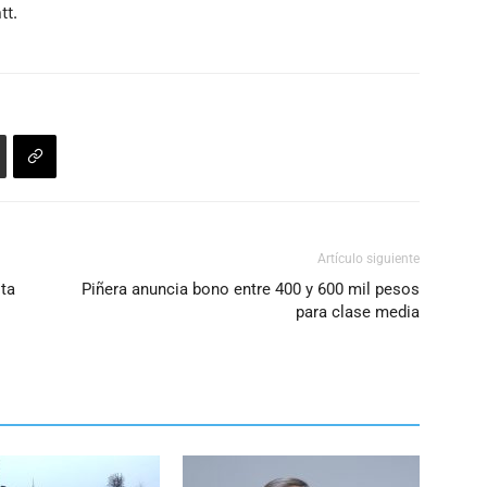
tt.
el
volumen.
Artículo siguiente
sta
Piñera anuncia bono entre 400 y 600 mil pesos
para clase media