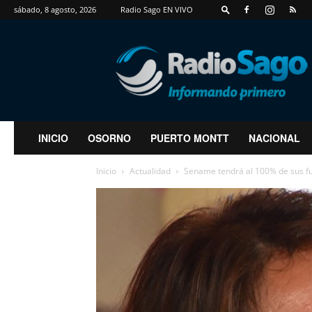
sábado, 8 agosto, 2026
Radio Sago EN VIVO
RadioSago
INICIO
OSORNO
PUERTO MONTT
NACIONAL
Inicio
Actualidad
Sename tendrá al 100% de sus fun