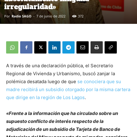
irregularidad»
Por
Radio SAGO
-
7 de junio de 2022
372
A través de una declaración pública, el Secretario
Regional de Vivienda y Urbanismo, buscó zanjar la
polémica desatada luego de que
se conociera que su
madre recibirá un subsidio otorgado por la misma cartera
que dirige en la región de Los Lagos
.
«Frente a la información que ha circulado sobre un
supuesto conflicto de interés respecto de la
adjudicación de un subsidio de Tarjeta de Banco de