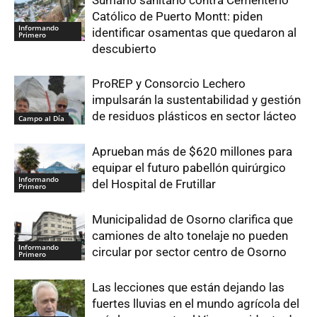
Sumario sanitario contra Cementerio
Católico de Puerto Montt: piden
Informando
identificar osamentas que quedaron al
Primero
descubierto
ProREP y Consorcio Lechero
impulsarán la sustentabilidad y gestión
de residuos plásticos en sector lácteo
Campo al Día
Aprueban más de $620 millones para
equipar el futuro pabellón quirúrgico
Informando
del Hospital de Frutillar
Primero
Municipalidad de Osorno clarifica que
camiones de alto tonelaje no pueden
Informando
circular por sector centro de Osorno
Primero
Las lecciones que están dejando las
fuertes lluvias en el mundo agrícola del