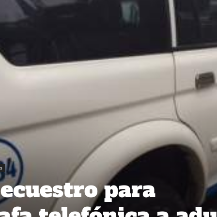
es
ecuestro para
afa telefónica a adu