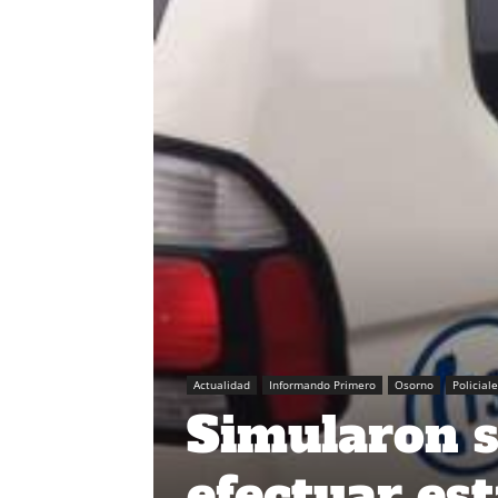
Actualidad
Informando Primero
Osorno
Policial
Simularon s
efectuar est