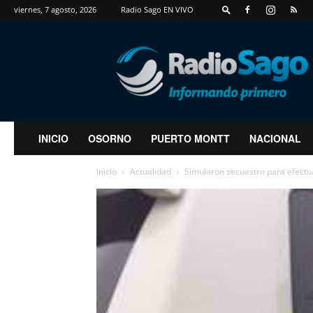
viernes, 7 agosto, 2026
Radio Sago EN VIVO
RadioSago
INICIO
OSORNO
PUERTO MONTT
NACIONAL
Inicio
Actualidad
Simularon secuestro para efectu