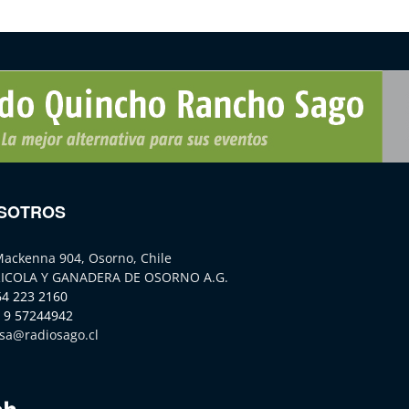
SOTROS
Mackenna 904, Osorno, Chile
ICOLA Y GANADERA DE OSORNO A.G.
64 223 2160
 9 57244942
sa@radiosago.cl