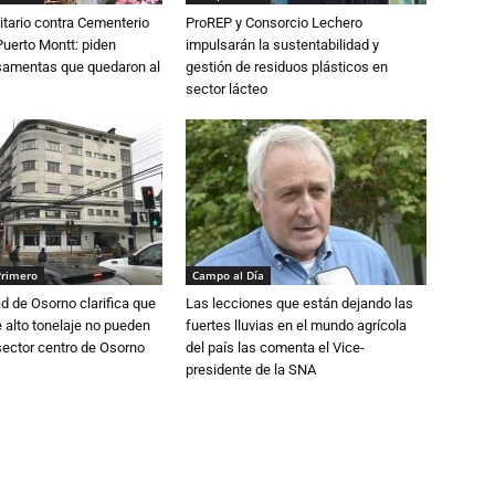
tario contra Cementerio
ProREP y Consorcio Lechero
Puerto Montt: piden
impulsarán la sustentabilidad y
osamentas que quedaron al
gestión de residuos plásticos en
sector lácteo
Primero
Campo al Día
d de Osorno clarifica que
Las lecciones que están dejando las
alto tonelaje no pueden
fuertes lluvias en el mundo agrícola
 sector centro de Osorno
del país las comenta el Vice-
presidente de la SNA