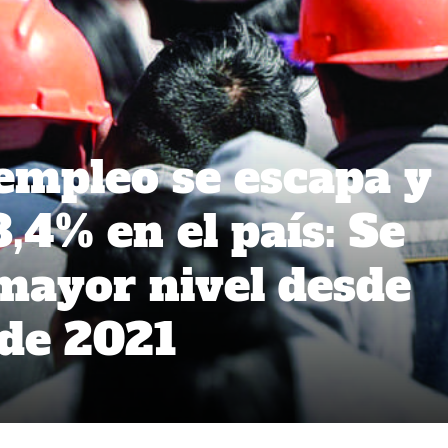
empleo se escapa y
,4% en el país: Se
 mayor nivel desde
de 2021