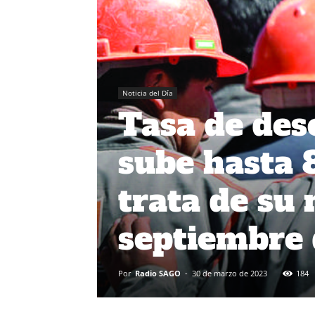
Noticia del Día
Tasa de des
sube hasta 8
trata de su
septiembre 
Por
Radio SAGO
-
30 de marzo de 2023
184