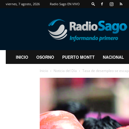
viernes, 7 agosto, 2026
Radio Sago EN VIVO
RadioSago
INICIO
OSORNO
PUERTO MONTT
NACIONAL
Inicio
Noticia del Día
Tasa de desempleo se escapa 