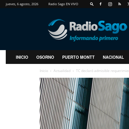
jueves, 6 agosto, 2026
Radio Sago EN VIVO
RadioSago
INICIO
OSORNO
PUERTO MONTT
NACIONAL
Inicio
Actualidad
TC declaró admisible requerimie