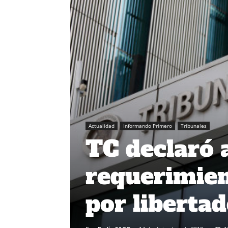
Actualidad
Informando Primero
Tribunales
TC declaró 
requerimien
por liberta