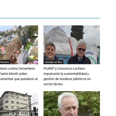
Primero
Campo al Día
tario contra Cementerio
ProREP y Consorcio Lechero
Puerto Montt: piden
impulsarán la sustentabilidad y
osamentas que quedaron al
gestión de residuos plásticos en
sector lácteo