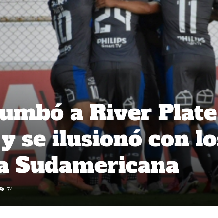
 tumbó a River Plate
y se ilusionó con lo
la Sudamericana
74