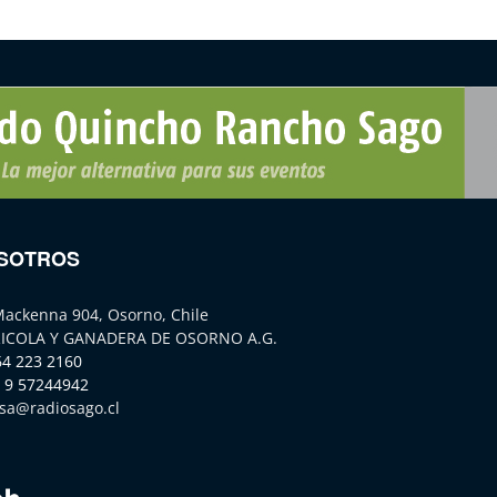
SOTROS
Mackenna 904, Osorno, Chile
ICOLA Y GANADERA DE OSORNO A.G.
64 223 2160
 9 57244942
sa@radiosago.cl