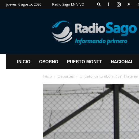
jueves, 6 agosto, 2026
Radio Sago EN VIVO
RadioSago
INICIO
OSORNO
PUERTO MONTT
NACIONAL
Inicio
Deportes
U. Católica tumbó a River Plate en 