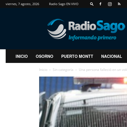
viernes, 7 agosto, 2026
Radio Sago EN VIVO
RadioSago
INICIO
OSORNO
PUERTO MONTT
NACIONAL
Inicio
Sin categoría
Una persona falleció en un vol