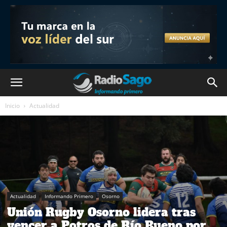
Inicio
Actualidad
Actualidad
Informando Primero
Osorno
Unión Rugby Osorno lidera tras
vencer a Potros de Río Bueno por