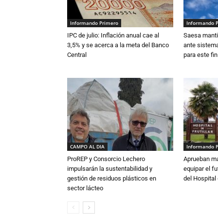
Informando Primero
Informando 
IPC de julio: Inflación anual cae al
Saesa mantie
3,5% y se acerca a la meta del Banco
ante sistema
Central
para este fi
CAMPO AL DIA
Informando 
ProREP y Consorcio Lechero
Aprueban má
impulsarán la sustentabilidad y
equipar el fu
gestión de residuos plásticos en
del Hospital 
sector lácteo