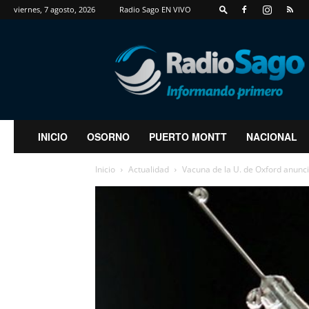
viernes, 7 agosto, 2026
Radio Sago EN VIVO
RadioSago
INICIO
OSORNO
PUERTO MONTT
NACIONAL
Inicio
Actualidad
Vacuna de la U. de Oxford anuncia