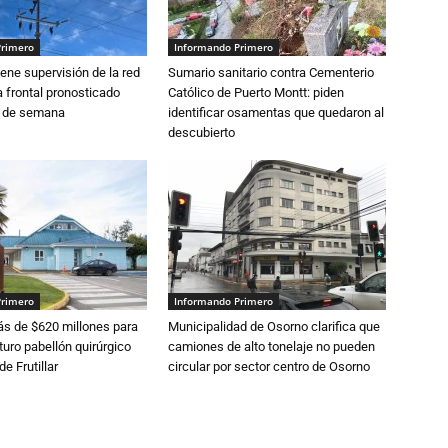
Primero
Informando Primero
ne supervisión de la red
Sumario sanitario contra Cementerio
 frontal pronosticado
Católico de Puerto Montt: piden
n de semana
identificar osamentas que quedaron al
descubierto
Primero
Informando Primero
s de $620 millones para
Municipalidad de Osorno clarifica que
turo pabellón quirúrgico
camiones de alto tonelaje no pueden
de Frutillar
circular por sector centro de Osorno