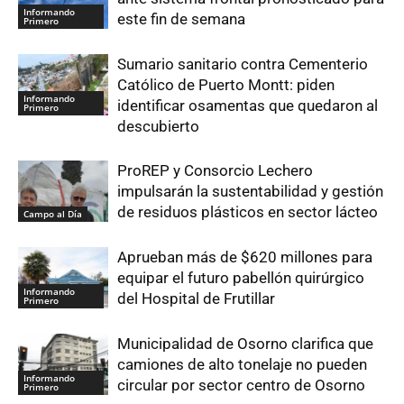
Informando
este fin de semana
Primero
Sumario sanitario contra Cementerio
Católico de Puerto Montt: piden
Informando
identificar osamentas que quedaron al
Primero
descubierto
ProREP y Consorcio Lechero
impulsarán la sustentabilidad y gestión
de residuos plásticos en sector lácteo
Campo al Día
Aprueban más de $620 millones para
equipar el futuro pabellón quirúrgico
Informando
del Hospital de Frutillar
Primero
Municipalidad de Osorno clarifica que
camiones de alto tonelaje no pueden
Informando
circular por sector centro de Osorno
Primero