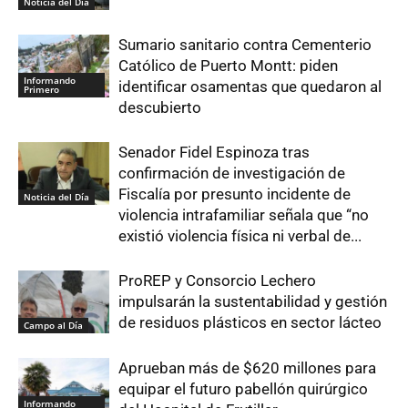
Noticia del Día
Sumario sanitario contra Cementerio
Católico de Puerto Montt: piden
Informando
identificar osamentas que quedaron al
Primero
descubierto
Senador Fidel Espinoza tras
confirmación de investigación de
Fiscalía por presunto incidente de
Noticia del Día
violencia intrafamiliar señala que “no
existió violencia física ni verbal de...
ProREP y Consorcio Lechero
impulsarán la sustentabilidad y gestión
de residuos plásticos en sector lácteo
Campo al Día
Aprueban más de $620 millones para
equipar el futuro pabellón quirúrgico
Informando