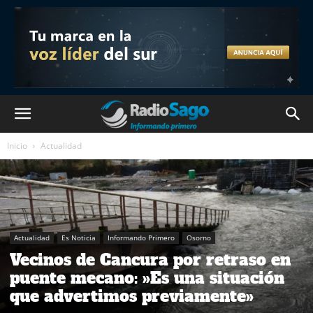
Inicio
Actualidad
Actualidad
Es Noticia
Informando Primero
Osorno
Vecinos de Cancura por retraso en
puente mecano: »Es una situación
que advertimos previamente»