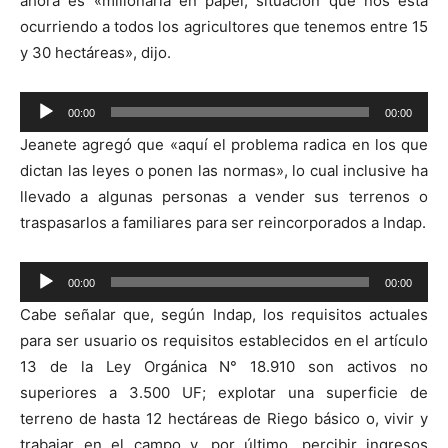
ahora es «millonaria en papel, situación que nos está
ocurriendo a todos los agricultores que tenemos entre 15
y 30 hectáreas», dijo.
Reproductor
00:00
00:00
de
Jeanete agregó que «aquí el problema radica en los que
audio
dictan las leyes o ponen las normas», lo cual inclusive ha
llevado a algunas personas a vender sus terrenos o
traspasarlos a familiares para ser reincorporados a Indap.
Reproductor
00:00
00:00
de
Cabe señalar que, según Indap, los requisitos actuales
audio
para ser usuario os requisitos establecidos en el artículo
13 de la Ley Orgánica N° 18.910 son activos no
superiores a 3.500 UF; explotar una superficie de
terreno de hasta 12 hectáreas de Riego básico o, vivir y
trabajar en el campo y, por último, percibir ingresos