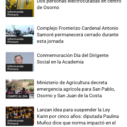
Dos personas electrocutadas en centro
de Osorno
Informando
Primero
Complejo Fronterizo Cardenal Antonio
Samoré permanecerá cerrado durante
Informando
esta jornada
Primero
Conmemoración Día del Dirigente
Social en la Academia
Informando
Primero
Ministerio de Agricultura decreta
emergencia agrícola para San Pablo,
Osorno y San Juan de la Costa
CAMPO AL DIA
Lanzan idea para suspender la Ley
Karin por cinco años: diputada Paulina
Informando
Muñoz dice que norma impactó en el
Primero