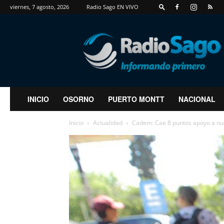
viernes, 7 agosto, 2026
Radio Sago EN VIVO
RadioSago
INICIO
OSORNO
PUERTO MONTT
NACIONAL
Inicio
Actualidad
Cadem: Cae 8 puntos apoyo a nue