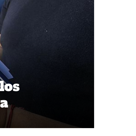
los
la