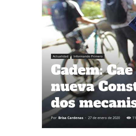
Actualidad
Informando Primero
Cadem: Cae 
nueva Const
dos mecanis
Por
Brisa Cardenas
-
27 de enero de 2020
11