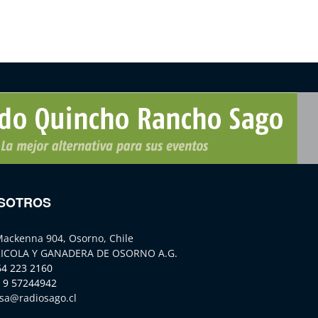
SOTROS
Mackenna 904, Osorno, Chile
ICOLA Y GANADERA DE OSORNO A.G.
64 223 2160
 9 57244942
sa@radiosago.cl