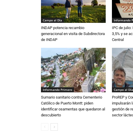
Campo al Día
Informando 
INDAP potencia recambio
IPC de julio:
generacional en visita de Subdirectora
3,5% y se ac
de INDAP
Central
Informando Primero
Campo al Día
Sumario sanitario contra Cementerio
ProREP y Co
Católico de Puerto Montt: piden
impulsarán l
identificar osamentas que quedaron al
gestión de r
descubierto
sector lácte