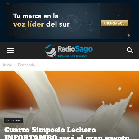
Inicio
Economía
Economía
Cuarto Simposio Lechero
INFORTAMBO será el gran evento