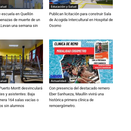
Salud
Educación y Salud
e escuela en Quellón
Publican licitación para construir Sala
enazas de muerte de un
de Acogida Intercultural en Hospital de
LLevan una semana sin
Osorno
Salud
Actualidad
Puerto Montt desvinculará
Con presencia del destacado remero
es y asistentes: Baja
Eber Sanhueza, Maullín vivirá una
nera 164 salas vacías o
histórica primera clínica de
ios sin alumnos
remoergómetro.