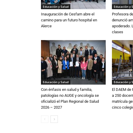
Educación y Salud
Educación y 
Inauguración de Cesfam abre el
Profesora d
camino para un futuro hospital en
denunció am
Alerce
apoderado. 
clases
Educación y Salud
Educación y 
Con énfasis en salud y familia,
El DAEM de 
patologías no AUGE y oncología se
a 250 docent
oficializó el Plan Regional de Salud
matrícula ge
2026 – 2027
cinco coleg