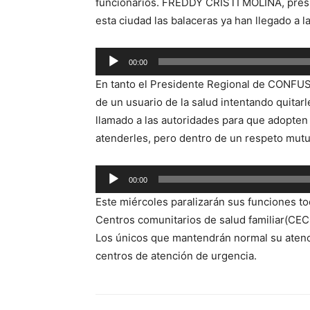
funcionarios. FREDDY CRISTI MOLINA, pre
esta ciudad las balaceras ya han llegado a l
00:00
Reproductor
En tanto el Presidente Regional de CONFU
de
de un usuario de la salud intentando quitar
audio
llamado a las autoridades para que adopten
atenderles, pero dentro de un respeto mutu
Reproductor
00:00
de
Este miércoles paralizarán sus funciones t
audio
Centros comunitarios de salud familiar(CEC
Los únicos que mantendrán normal su atenc
centros de atención de urgencia.