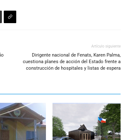
o
disminuir
el
volumen.
Artículo siguiente
ño
Dirigente nacional de Fenats, Karen Palma,
cuestiona planes de acción del Estado frente a
construcción de hospitales y listas de espera