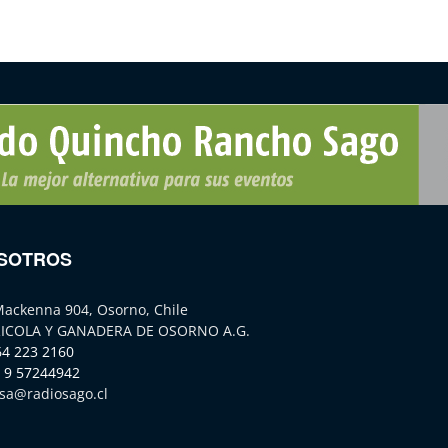
SOTROS
Mackenna 904, Osorno, Chile
ICOLA Y GANADERA DE OSORNO A.G.
64 223 2160
 9 57244942
sa@radiosago.cl