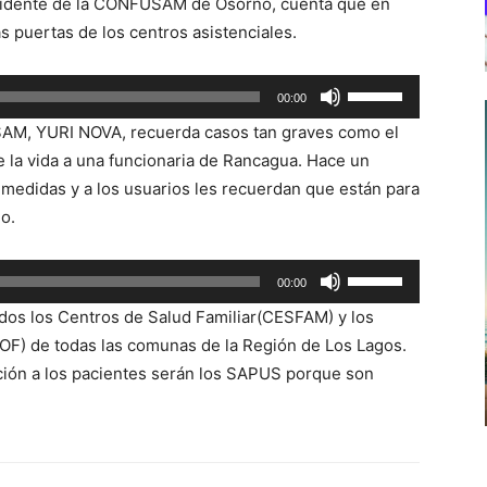
sidente de la CONFUSAM de Osorno, cuenta que en
as puertas de los centros asistenciales.
Utiliza
00:00
las
SAM, YURI NOVA, recuerda casos tan graves como el
teclas
le la vida a una funcionaria de Rancagua. Hace un
de
 medidas y a los usuarios les recuerdan que están para
flecha
o.
arriba/abajo
para
Utiliza
00:00
aumentar
las
o
odos los Centros de Salud Familiar(CESFAM) y los
teclas
disminuir
OF) de todas las comunas de la Región de Los Lagos.
de
el
ión a los pacientes serán los SAPUS porque son
flecha
volumen.
arriba/abajo
para
aumentar