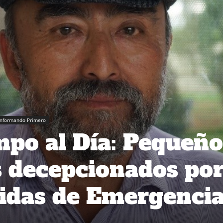
Informando Primero
po al Día: Pequeño
s decepcionados po
idas de Emergenci