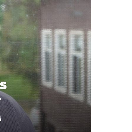
s
r
a