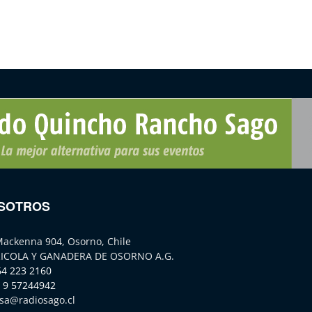
SOTROS
Mackenna 904, Osorno, Chile
ICOLA Y GANADERA DE OSORNO A.G.
64 223 2160
 9 57244942
sa@radiosago.cl