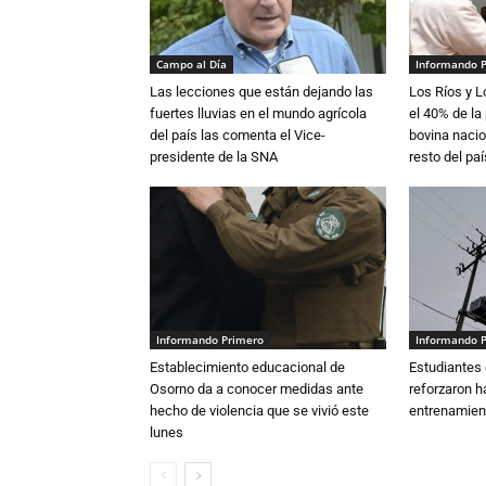
Campo al Día
Informando 
Las lecciones que están dejando las
Los Ríos y 
fuertes lluvias en el mundo agrícola
el 40% de la
del país las comenta el Vice-
bovina nacio
presidente de la SNA
resto del paí
Informando Primero
Informando 
Establecimiento educacional de
Estudiantes 
Osorno da a conocer medidas ante
reforzaron h
hecho de violencia que se vivió este
entrenamien
lunes