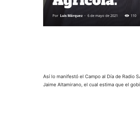
Agrícola.
Por
Luis Márquez
-
6 de mayo de 2021
110
Así lo manifestó el Campo al Día de Radio S
Jaime Altamirano, el cual estima que el gob