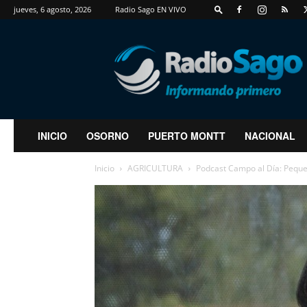
jueves, 6 agosto, 2026
Radio Sago EN VIVO
RadioSago
INICIO
OSORNO
PUERTO MONTT
NACIONAL
Inicio
AGRICULTURA
Podcast Campo al Día: Peque