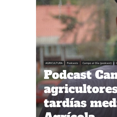
AGRICULTURA
Podcasts
Campo al Día (podcast)
Podcast Cam
agricultore
tardías med