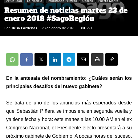
Actualidad
Es Noticia
Informando Primero
Osorno
Puerto Montt
Resumen de noticias martes 23 de
enero 2018 #SagoRegión
Por
Brisa Cardenas
-
23 de enero de 2018
271
En la antesala del nombramiento: ¿Cuáles serán los
principales desafíos del nuevo gabinete?
Se trata de uno de los anuncios más esperados desde
que Sebastián Piñera se impusiera en segunda vuelta y
ya tiene fecha y hora: este martes a las 10.00 AM en el ex
Congreso Nacional, el Presidente electo presentará a su
próximo gabinete de Gobierno. A pocas horas del suceso,