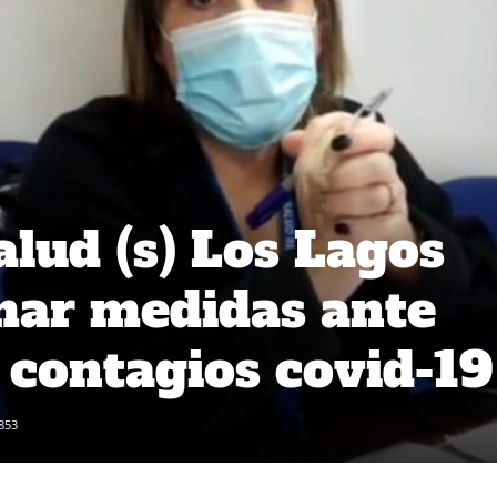
alud (s) Los Lagos
mar medidas ante
contagios covid-19
853