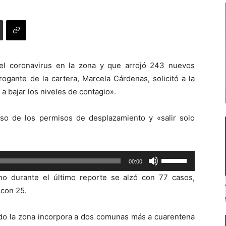
el coronavirus en la zona y que arrojó 243 nuevos
rogante de la cartera, Marcela Cárdenas, solicitó a la
 bajar los niveles de contagio».
o de los permisos de desplazamiento y «salir solo
Utiliza
00:00
las
 durante el último reporte se alzó con 77 casos,
teclas
 con 25.
de
flecha
do la zona incorpora a dos comunas más a cuarentena
arriba/abajo