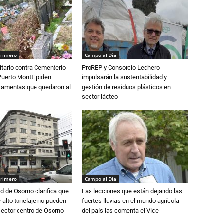
Primero
Campo al Día
tario contra Cementerio
ProREP y Consorcio Lechero
Puerto Montt: piden
impulsarán la sustentabilidad y
osamentas que quedaron al
gestión de residuos plásticos en
sector lácteo
Primero
Campo al Día
d de Osorno clarifica que
Las lecciones que están dejando las
alto tonelaje no pueden
fuertes lluvias en el mundo agrícola
 sector centro de Osorno
del país las comenta el Vice-