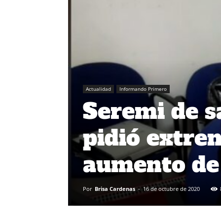
Actualidad
Informando Primero
Seremi de s
pidió extre
aumento de 
Por
Brisa Cardenas
-
16 de octubre de 2020