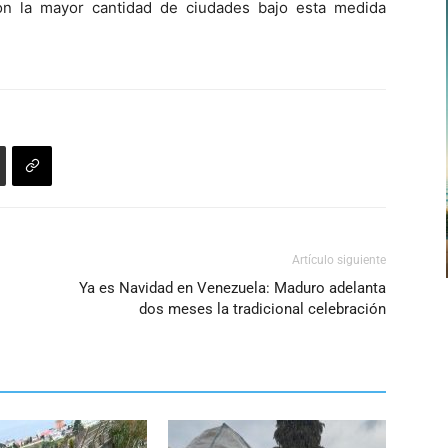
on la mayor cantidad de ciudades bajo esta medida
para
aumentar
o
disminuir
el
volumen.
Artículo siguiente
Ya es Navidad en Venezuela: Maduro adelanta
dos meses la tradicional celebración