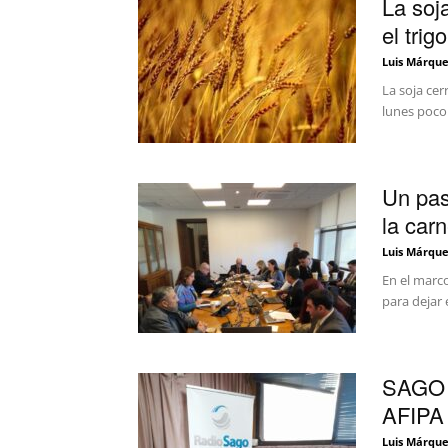
La soj
el trig
Luis Márque
La soja cer
lunes poco 
Un pas
la carn
Luis Márque
En el marco
para dejar 
SAGO A
AFIPA 
Luis Márque