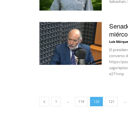
Sebastian,
Senado
miérco
Luis Márque
El presiden
converso d
https://po
sago/episo
e271nnp
...
...
1
119
120
121