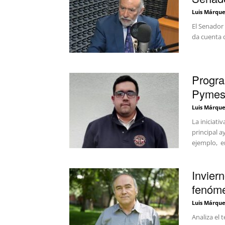
Luis Márque
El Senador 
da cuenta d
Progra
Pymes
Luis Márque
La iniciati
principal 
ejemplo, en
Inviern
fenóme
Luis Márque
Analiza el 