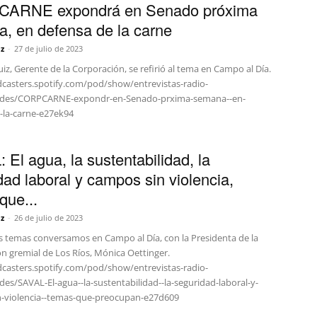
ARNE expondrá en Senado próxima
, en defensa de la carne
z
-
27 de julio de 2023
iz, Gerente de la Corporación, se refirió al tema en Campo al Día.
dcasters.spotify.com/pod/show/entrevistas-radio-
odes/CORPCARNE-expondr-en-Senado-prxima-semana--en-
e-la-carne-e27ek94
 El agua, la sustentabilidad, la
dad laboral y campos sin violencia,
que...
z
-
26 de julio de 2023
s temas conversamos en Campo al Día, con la Presidenta de la
n gremial de Los Ríos, Mónica Oettinger.
dcasters.spotify.com/pod/show/entrevistas-radio-
es/SAVAL-El-agua--la-sustentabilidad--la-seguridad-laboral-y-
-violencia--temas-que-preocupan-e27d609