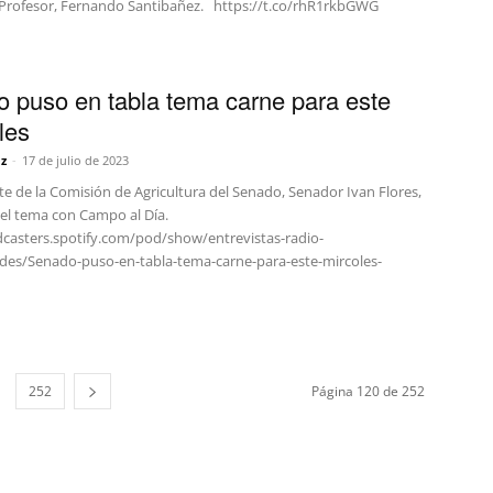
 Profesor, Fernando Santibañez. https://t.co/rhR1rkbGWG
 puso en tabla tema carne para este
les
z
-
17 de julio de 2023
te de la Comisión de Agricultura del Senado, Senador Ivan Flores,
el tema con Campo al Día.
dcasters.spotify.com/pod/show/entrevistas-radio-
des/Senado-puso-en-tabla-tema-carne-para-este-mircoles-
252
Página 120 de 252