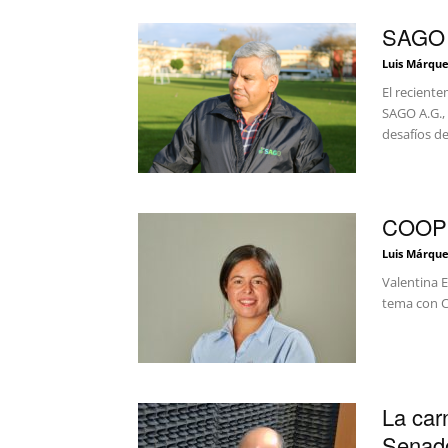
SAGO A
Luis Márque
El recient
SAGO A.G., 
desafíos del
COOPR
Luis Márque
Valentina E
tema con C
La car
Senad