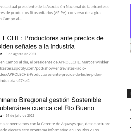
vo, actual presidente de la Asociación Nacional de fabricantes e
s de productos fitosanitarios (AFIPA), converso de la gira
n Campo al...
ECHE: Productores ante precios de
piden señales a la industria
z
-
1 de agosto de 2023
 en Campo al día, el presidente de APROLECHE, Marcos Winkler.
dcasters.spotify.com/pod/show/entrevistas-radio-
des/APROLECHE-Productores-ante-precios-de-leche-piden-
-industria-e27kel2
inario Biregional gestión Sostenible
ubterránea cuenca del Rio Bueno
z
-
31 de julio de 2023
ema conversamos con la Gerente de Aquasys que, desde octubre
ado ejecuta este programa informativo en Los Ríos y Los...