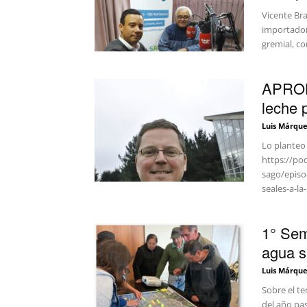
Vicente Bra
importadore
gremial, co
APROL
leche 
Luis Márque
Lo planteo
https://po
sago/episo
seales-a-la
1° Sem
agua s
Luis Márque
Sobre el t
del año pas