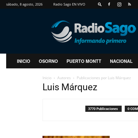
sábado, 8 agosto, 2026
Radio Sago EN VIVO
RadioSago
INICIO
OSORNO
PUERTO MONTT
NACIONAL
Inicio
Autores
Publicaciones por Luis Márquez
Luis Márquez
3770 Publicaciones
0 COM