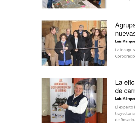
Agrupa
nueva
Luis Márque
La inaugura
Corporación
La efi
de carn
Luis Márque
El experto 
trayectori
de Rosario.