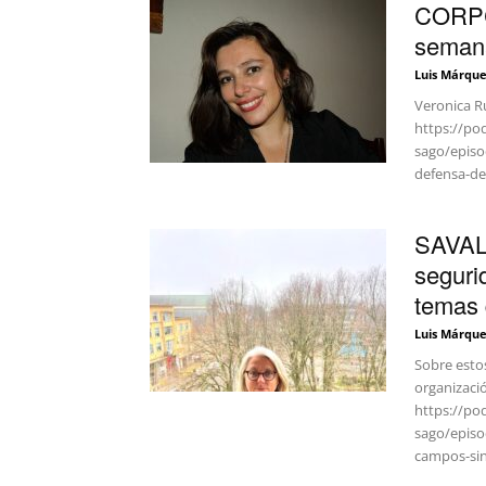
CORPC
semana
Luis Márque
Veronica Ru
https://po
sago/epis
defensa-d
SAVAL:
seguri
temas 
Luis Márque
Sobre esto
organizació
https://po
sago/episod
campos-sin