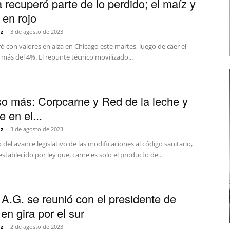
a recuperó parte de lo perdido; el maíz y
o en rojo
z
-
3 de agosto de 2023
ró con valores en alza en Chicago este martes, luego de caer el
más del 4%. El repunte técnico movilizado...
o más: Corpcarne y Red de la leche y
e en el...
z
-
3 de agosto de 2023
 del avance legislativo de las modificaciones al código sanitario,
establecido por ley que, carne es solo el producto de...
.G. se reunió con el presidente de
en gira por el sur
z
-
2 de agosto de 2023