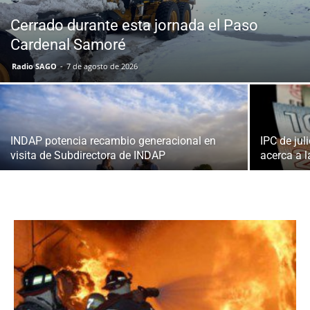
Cerrado durante esta jornada el Paso
Cardenal Samoré
Radio SAGO
-
7 de agosto de 2026
INDAP potencia recambio generacional en
IPC de jul
visita de Subdirectora de INDAP
acerca a 