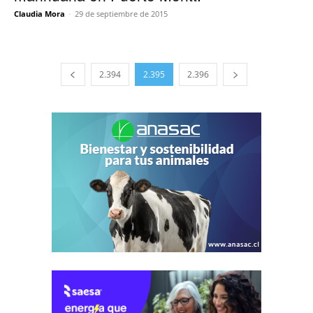
Claudia Mora
-
29 de septiembre de 2015
2.394
2.395
2.396