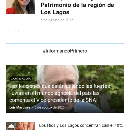
Patrimonio de la región de
Los Lagos
5 de agosto de 2026
#InformandoPrimero
CAMPO AL DÍA
Las lecciones que están dejando las fuertes
lluvias en el mundo agrícola del país las
comenta el Vice-presidente de la SNA
c
Luis Márquez
-
5 de agosto de 2026
C
Los Ríos y Los Lagos concentran casi el 40%