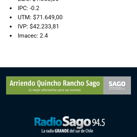
IPC: -0.2
UTM: $71.649,00
IVP: $42.233,81
Imacec: 2.4